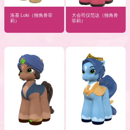
洛基 Loki（独角兽菲
大会司仪范达（独角兽
莉）
菲莉）