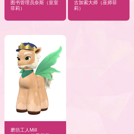
图书管理员奈斯（皇室
古加索大师（巫师菲
菲莉）
莉）
磨坊工人Mill