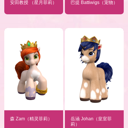
安田教授 （星月菲莉）
巴提 Battiwigs（宠物）
森 Zam（精灵菲莉）
岳涵 Johan（皇室菲
莉）