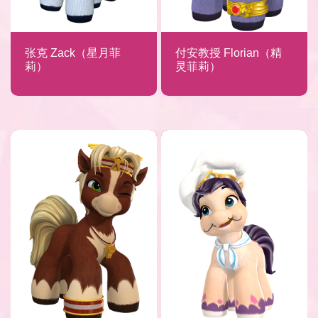
张克 Zack（星月菲
付安教授 Florian（精
莉）
灵菲莉）