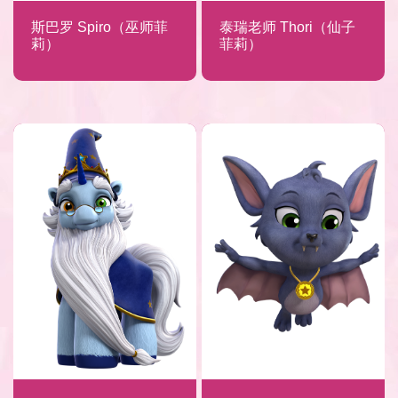
斯巴罗 Spiro（巫师菲
泰瑞老师 Thori（仙子
莉）
菲莉）