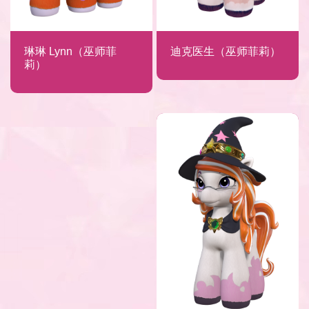
琳琳 Lynn（巫师菲
迪克医生（巫师菲莉）
莉）