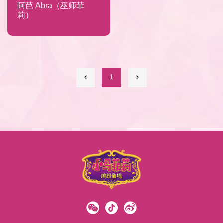
阿芭 Abra（巫师菲
莉）
1