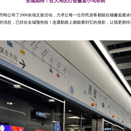
全城期待！在大湾区灯会邂逅小马菲莉
市刚公布了2000余场文旅活动，力求让每一位市民游客都能在穗邂逅最
灯会的消息，已经在全城预热啦！连通勤路上都能看到它的身影，让我更期