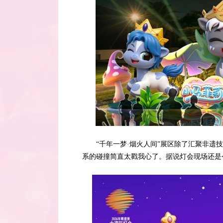
“千年一梦·烟火人间”展区除了汇聚非
系的碰撞简直太戳我心了。据说灯会现场还是