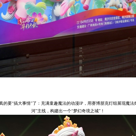
的要“搞大事情”了：充满童趣魔法的动漫IP，用赛博朋克灯组展现魔法灯
河”主线，构建出一个“梦幻奇境之城”！