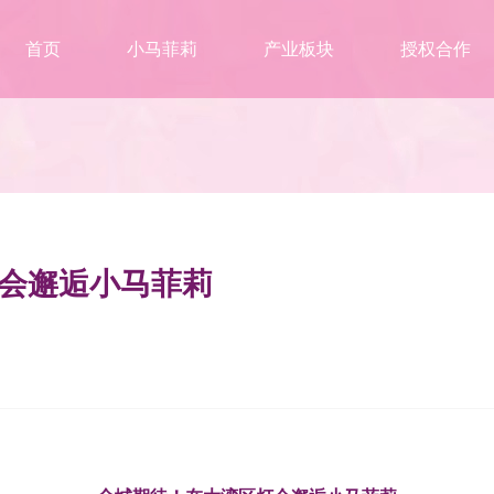
首页
小马菲莉
产业板块
授权合作
会邂逅小马菲莉