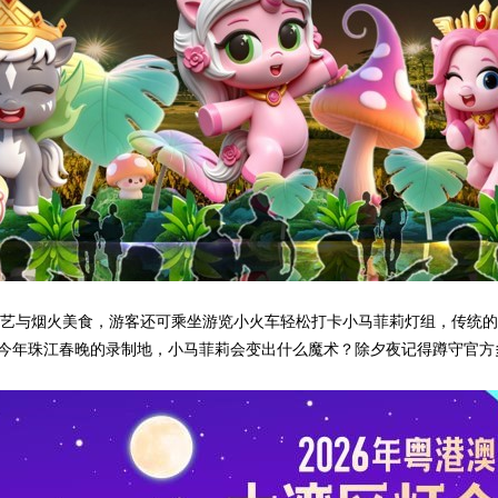
遗技艺与烟火美食，游客还可乘坐游览小火车轻松打卡小马菲莉灯组，传统
今年珠江春晚的录制地，小马菲莉会变出什么魔术？除夕夜记得蹲守官方